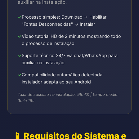
auxiliar na instalação.
Processo simples: Download → Habilitar
"Fontes Desconhecidas" → Instalar
Vídeo tutorial HD de 2 minutos mostrando todo
o processo de instalação
Suporte técnico 24/7 via chat/WhatsApp para
auxiliar na instalação
Compatibilidade automática detectada:
instalador adapta ao seu Android
Taxa de sucesso na instalação: 98.4% | tempo médio:
3min 15s
📱 Requisitos do Sistema e