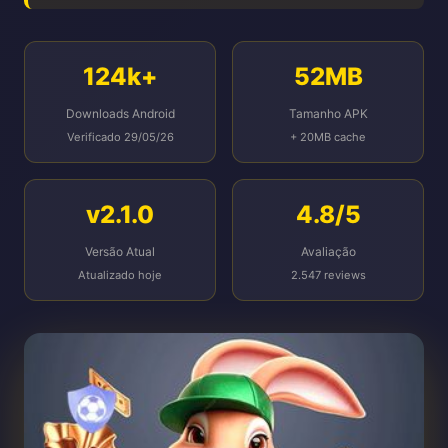
124k+
52MB
Downloads Android
Tamanho APK
Verificado 29/05/26
+ 20MB cache
v2.1.0
4.8/5
Versão Atual
Avaliação
Atualizado hoje
2.547 reviews