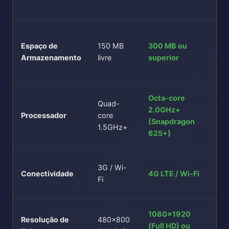
Cas
52
Espaço de
150 MB
300 MB ou
20
Armazenamento
livre
superior
+ e
din
Octa-core
Qua
Quad-
2.0GHz+
pro
Processador
core
(Snapdragon
ARM
1.5GHz+
625+)
bit
5G 
3G / Wi-
Conectividade
4G LTE / Wi-Fi
par
Fi
str
1080x1920
Resolução de
480x800
Sup
(Full HD) ou