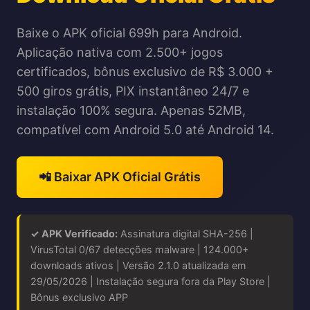
Baixe o APK oficial 699h para Android.
Aplicação nativa com 2.500+ jogos
certificados, bônus exclusivo de R$ 3.000 +
500 giros grátis, PIX instantâneo 24/7 e
instalação 100% segura. Apenas 52MB,
compatível com Android 5.0 até Android 14.
📲 Baixar APK Oficial Grátis
✓ APK Verificado:
Assinatura digital SHA-256 |
VirusTotal 0/67 detecções malware | 124.000+
downloads ativos | Versão 2.1.0 atualizada em
29/05/2026 | Instalação segura fora da Play Store |
Bônus exclusivo APP