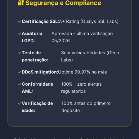
🔐 Segurança e Compliance
Certificação SSL:
A+ Rating (Qualys SSL Labs)
Auditoria
Aprovada - última verificação
LGPD:
05/2026
Teste de
Sem vulnerabilidades (iTech
penetração:
Labs)
DDoS mitigation:
Uptime 99.97% no mês
Conformidade
100% - zero alertas
AML:
regulatórios
Verificação de
100% antes do primeiro
idade:
depósito