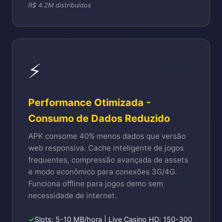
R$ 4.2M distribuídos
⚡
Performance Otimizada -
Consumo de Dados Reduzido
APK consome 40% menos dados que versão
web responsiva. Cache inteligente de jogos
frequentes, compressão avançada de assets
e modo econômico para conexões 3G/4G.
Funciona offline para jogos demo sem
necessidade de internet.
Slots: 5-10 MB/hora | Live Casino HD: 150-300