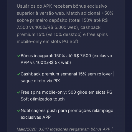
Usuários do APK recebem bônus exclusivo
superior à versão web. Match adicional +50%
sobre primeiro depósito (total 150% até R$
7.500 vs 100%/R$ 5.000 web), cashback
premium 15% (vs 10% desktop) e free spins
mobile-only em slots PG Soft.
Bônus inaugural: 150% até R$ 7.500 (exclusivo
APP vs 100%/R$ 5k web)
Cashback premium semanal 15% sem rollover |
saque direto via PIX
Free spins mobile-only: 500 giros em slots PG
Soft otimizados touch
Notificações push para promoções relâmpago
exclusivas APP
Maio/2026: 3.847 jogadores resgataram bônus APP |