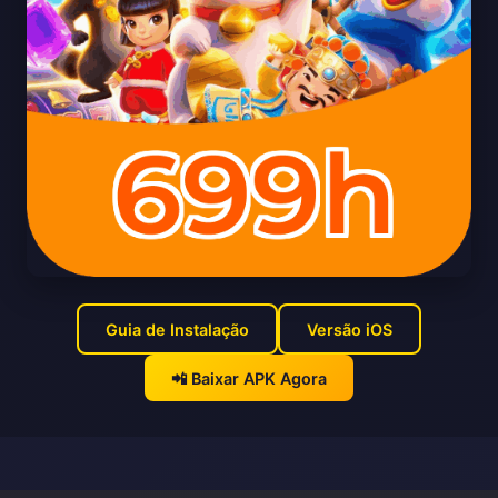
Guia de Instalação
Versão iOS
📲 Baixar APK Agora