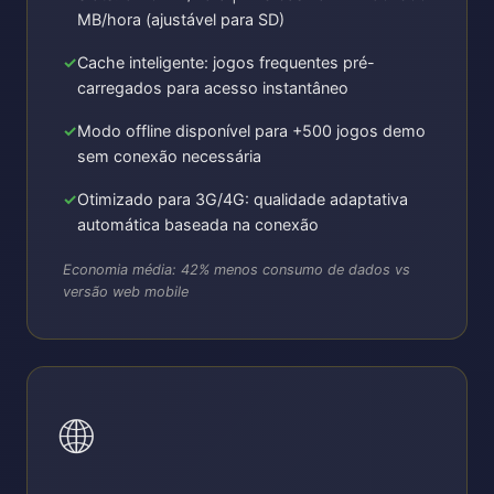
MB/hora (ajustável para SD)
Cache inteligente: jogos frequentes pré-
carregados para acesso instantâneo
Modo offline disponível para +500 jogos demo
sem conexão necessária
Otimizado para 3G/4G: qualidade adaptativa
automática baseada na conexão
Economia média: 42% menos consumo de dados vs
versão web mobile
🌐