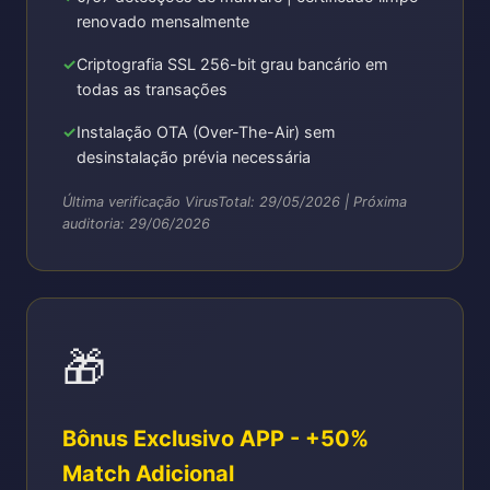
renovado mensalmente
Criptografia SSL 256-bit grau bancário em
todas as transações
Instalação OTA (Over-The-Air) sem
desinstalação prévia necessária
Última verificação VirusTotal: 29/05/2026 | Próxima
auditoria: 29/06/2026
🎁
Bônus Exclusivo APP - +50%
Match Adicional