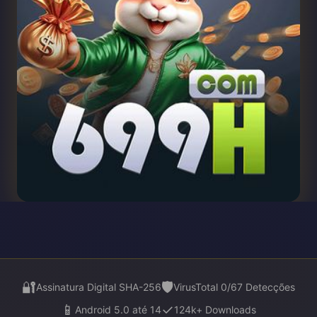
🔐
🛡️
Assinatura Digital SHA-256
VirusTotal 0/67 Detecções
📱
✓
Android 5.0 até 14
124k+ Downloads