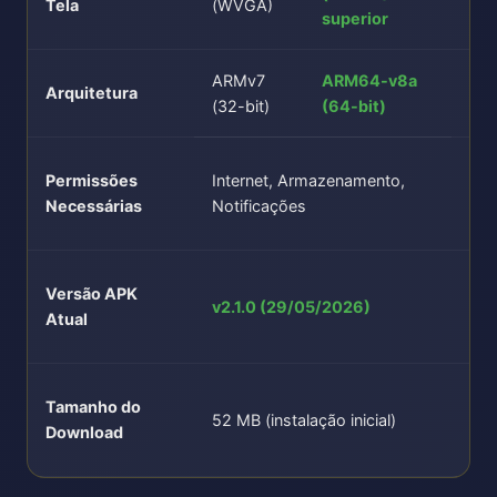
Tela
(WVGA)
4K 
superior
ARMv7
ARM64-v8a
Uni
Arquitetura
(32-bit)
(64-bit)
(32
Bio
Permissões
Internet, Armazenamento,
opc
Necessárias
Notificações
log
Atu
Versão APK
v2.1.0 (29/05/2026)
OT
Atual
aut
Ex
Tamanho do
52 MB (instalação inicial)
din
Download
12