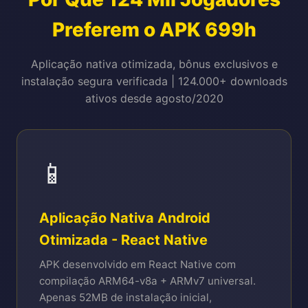
Preferem o APK 699h
Aplicação nativa otimizada, bônus exclusivos e
instalação segura verificada | 124.000+ downloads
ativos desde agosto/2020
📱
Aplicação Nativa Android
Otimizada - React Native
APK desenvolvido em React Native com
compilação ARM64-v8a + ARMv7 universal.
Apenas 52MB de instalação inicial,