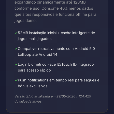
expandindo dinamicamente até 120MB
conforme uso. Consome 40% menos dados
que sites responsivos e funciona offline para
jogos demo.
52MB instalação inicial + cache inteligente de
jogos mais jogados
Compatível retroativamente com Android 5.0
Lollipop até Android 14
Login biométrico Face ID/Touch ID integrado
para acesso rápido
Push notifications em tempo real para saques e
bônus exclusivos
Versão 2.1.0 atualizada em 29/05/2026 | 124.429
downloads ativos